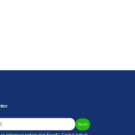
tter
Send
n informasi terkini dari Evodia Global terkait