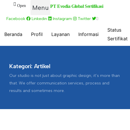
Open
Menu
PT Evodia Global Sertifikasi
Facebook
Linkedin
Instagram
Twitter
Status
Beranda
Profil
Layanan
Informasi
Sertifikat
Kategori:
Artikel
Our studio is not just about graphic design; it’s more than
that. We offer communication services, process and
results and sometimes more.